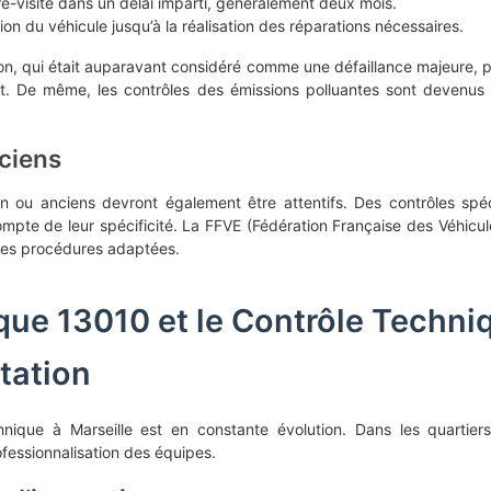
re-visite dans un délai imparti, généralement deux mois.
ation du véhicule jusqu’à la réalisation des réparations nécessaires.
ion, qui était auparavant considéré comme une défaillance majeure, 
nt. De même, les contrôles des émissions polluantes sont devenus pl
nciens
on ou anciens devront également être attentifs. Des contrôles spé
ompte de leur spécificité. La FFVE (Fédération Française des Véhicu
 des procédures adaptées.
que 13010 et le Contrôle Techniq
tation
nique à Marseille est en constante évolution. Dans les quarti
ofessionnalisation des équipes.