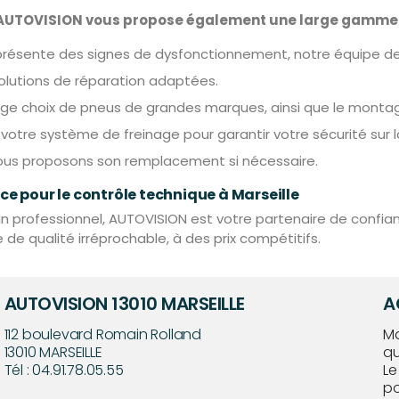
e, AUTOVISION vous propose également une large gamme 
 présente des signes de dysfonctionnement, notre équipe de
olutions de réparation adaptées.
ge choix de pneus de grandes marques, ainsi que le montage 
otre système de freinage pour garantir votre sécurité sur l
vous proposons son remplacement si nécessaire.
e pour le contrôle technique à Marseille
professionnel, AUTOVISION est votre partenaire de confianc
de qualité irréprochable, à des prix compétitifs.
AUTOVISION 13010 MARSEILLE
A
112 boulevard Romain Rolland
Ma
13010
MARSEILLE
qu
Tél :
04.91.78.05.55
Le
po